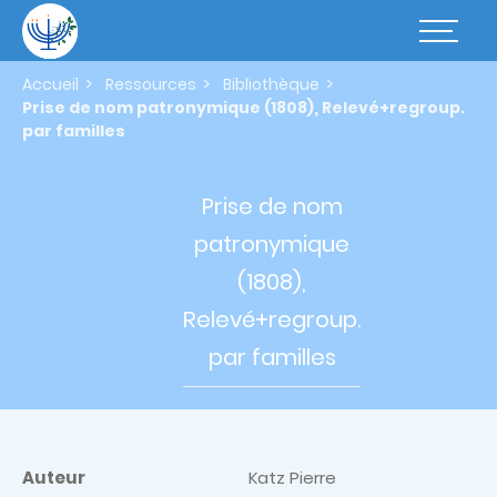
Aller
au
Basculer
contenu
la
principal
navigatio
Accueil
Ressources
Bibliothèque
Prise de nom patronymique (1808), Relevé+regroup.
par familles
Prise de
nom
patronymique
(1808),
Relevé+regroup.
par familles
Auteur
Katz Pierre