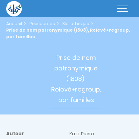
Aller
au
Basculer
contenu
la
principal
navigatio
Accueil
Ressources
Bibliothèque
Prise de nom patronymique (1808), Relevé+regroup.
par familles
Prise de
nom
patronymique
(1808),
Relevé+regroup.
par familles
Auteur
Katz Pierre