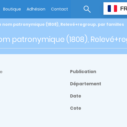
F
Boutique
Adhésion
Contact
e nom patronymique (1808), Relevé+regroup. par familles
nom patronymique (1808), Relevé+reg
re
Publication
Département
Date
Cote