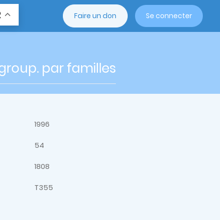
R
Faire un don
Se connecter
roup. par familles
1996
54
1808
T355