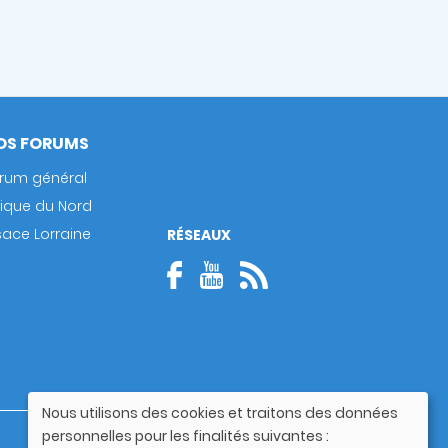
OS FORUMS
rum général
rique du Nord
sace Lorraine
RÉSEAUX
Nous utilisons des cookies et traitons des données
Utilisation
personnelles pour les finalités suivantes :
Guide utilisateur
des