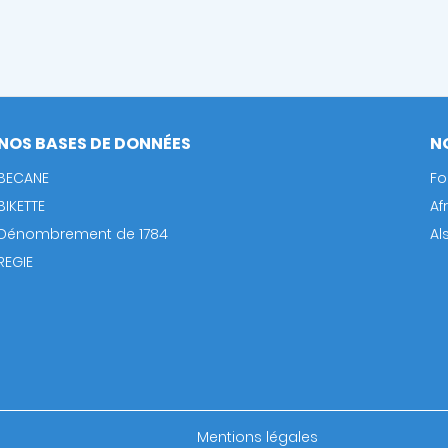
NOS BASES DE DONNÉES
N
BECANE
Fo
BIKETTE
Af
Dénombrement de 1784
Al
REGIE
Footer
Mentions légales
bottom