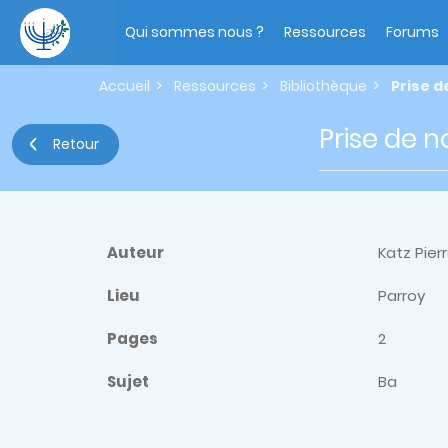
Aller
Main
au
navigation
Qui sommes nous ?
Ressources
Forums
contenu
principal
Accueil
Ressources
Bibliothèque
Prise d
Prise de 
Retour
Auteur
Katz Pier
Lieu
Parroy
Pages
2
Sujet
Ba