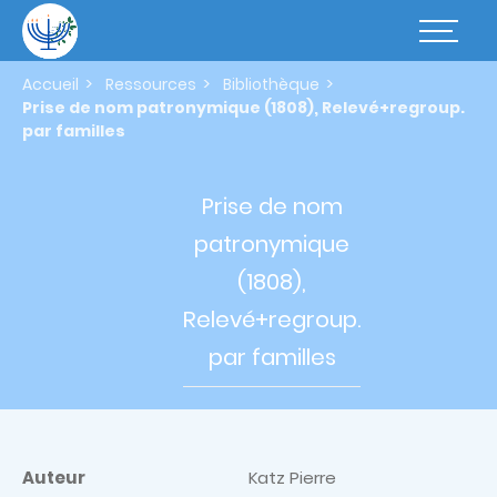
Aller
au
Basculer
contenu
la
principal
navigatio
Accueil
Ressources
Bibliothèque
Prise de nom patronymique (1808), Relevé+regroup.
par familles
Prise de
nom
patronymique
(1808),
Relevé+regroup.
par familles
Auteur
Katz Pierre