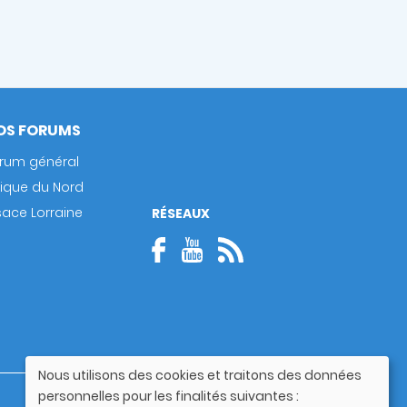
OS FORUMS
rum général
rique du Nord
sace Lorraine
RÉSEAUX
Nous utilisons des cookies et traitons des données
Utilisation
personnelles pour les finalités suivantes :
Guide utilisateur
des