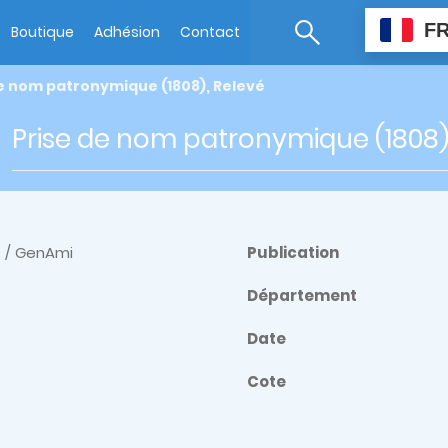
F
Boutique
Adhésion
Contact
e nom patronymique (1808), Relevé
Prise de nom patronymique (1808)
7 / GenAmi
Publication
Département
Date
Cote