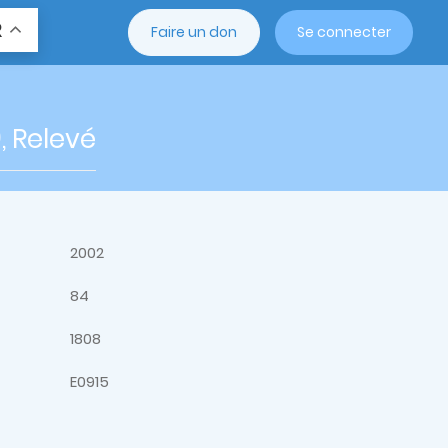
R
Faire un don
Se connecter
, Relevé
2002
84
1808
E0915