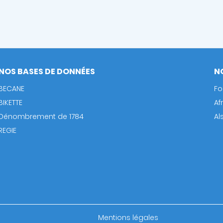
NOS BASES DE DONNÉES
N
BECANE
Fo
BIKETTE
Af
Dénombrement de 1784
Al
REGIE
Footer
Mentions légales
bottom