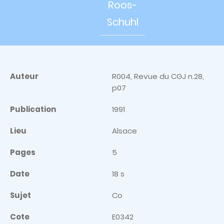
Roos-
Schuhl
Auteur
R004, Revue du CGJ n.28,
p07
Publication
1991
Lieu
Alsace
Pages
5
Date
18 s
Sujet
Co
Cote
E0342