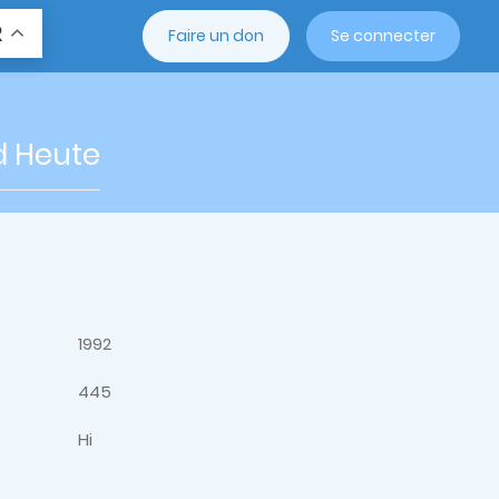
R
Faire un don
Se connecter
d Heute
1992
445
Hi