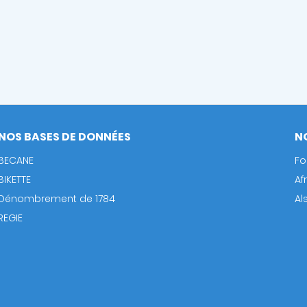
NOS BASES DE DONNÉES
N
BECANE
Fo
BIKETTE
Af
Dénombrement de 1784
Al
REGIE