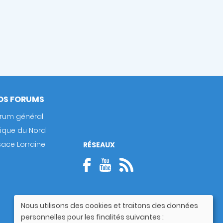
OS FORUMS
rum général
rique du Nord
sace Lorraine
RÉSEAUX
Nous utilisons des cookies et traitons des données
Utilisation
personnelles pour les finalités suivantes :
des