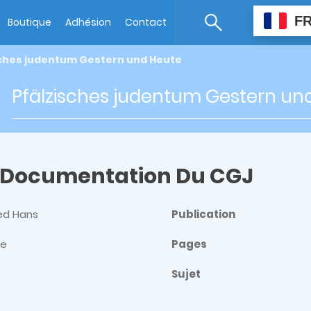
F
Boutique
Adhésion
Contact
sches judentum Gestern und Heute
Pfälzisches judentum Gestern un
 Documentation Du CGJ
red Hans
Publication
ne
Pages
Sujet