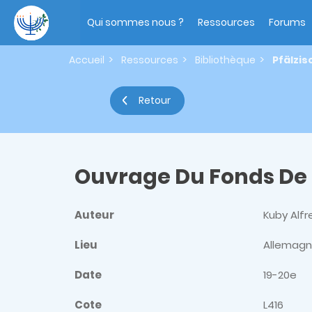
Aller
Main
au
navigation
Qui sommes nous ?
Ressources
Forums
contenu
principal
Accueil
Ressources
Bibliothèque
Pfälzi
Retour
Ouvrage Du Fonds De
Auteur
Kuby Alf
Lieu
Allemag
Date
19-20e
Cote
L416