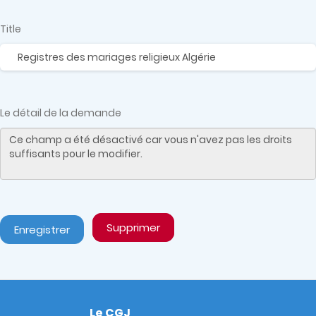
Title
Vertical
Tabs
Le détail de la demande
Supprimer
Enregistrer
Le CGJ
Footer