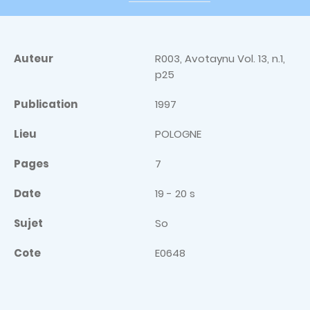
Auteur
R003, Avotaynu Vol. 13, n.1,
p25
Publication
1997
Lieu
POLOGNE
Pages
7
Date
19 - 20 s
Sujet
So
Cote
E0648