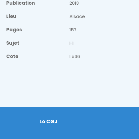
Publication
2013
Lieu
Alsace
Pages
157
Sujet
Hi
Cote
L536
Le CGJ
Footer