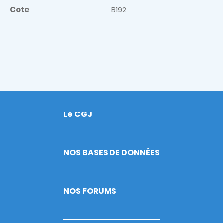
Cote
B192
Le CGJ
Footer
NOS BASES DE DONNÉES
NOS FORUMS