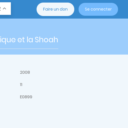
R
Faire un don
Se connecter
nique et la Shoah
2008
11
E0899