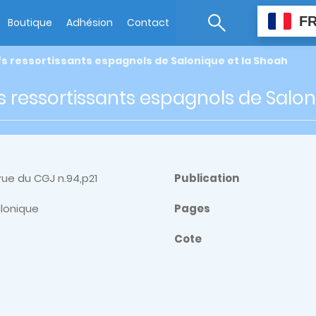
F
Boutique
Adhésion
Contact
fs ressortissants espagnols de Salonique et la Shoah
fs ressortissants espagnols de Salo
ue du CGJ n.94,p21
Publication
alonique
Pages
Cote