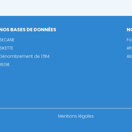
NOS BASES DE DONNÉES
N
BECANE
Fo
BIKETTE
Af
Dénombrement de 1784
Al
REGIE
Footer
Mentions légales
bottom