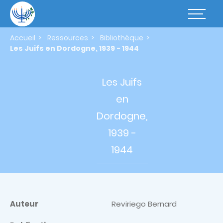
Aller
au
Basculer
contenu
la
principal
navigatio
Accueil
Ressources
Bibliothèque
Les Juifs en Dordogne, 1939 - 1944
Les Juifs
en
Dordogne,
1939 -
1944
Auteur
Reviriego Bernard