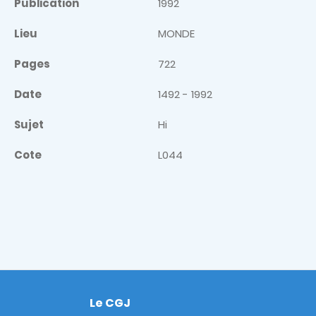
Publication
1992
Lieu
MONDE
Pages
722
Date
1492 - 1992
Sujet
Hi
Cote
L044
Le CGJ
Footer