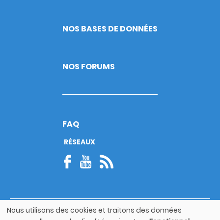
NOS BASES DE DONNÉES
NOS FORUMS
FAQ
RÉSEAUX
Nous utilisons des cookies et traitons des données
© Copyright 2026
Utilisation