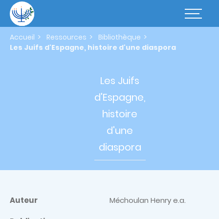
Aller
au
Basculer
contenu
la
principal
navigatio
Accueil
Ressources
Bibliothèque
Les Juifs d'Espagne, histoire d'une diaspora
Les Juifs
d'Espagne,
histoire
d'une
diaspora
Auteur
Méchoulan Henry e.a.