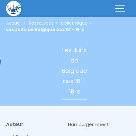
Aller
au
Basculer
contenu
la
principal
navigatio
Accueil
Ressources
Bibliothèque
Les Juifs de Belgique aux 18' - 19' s
Les Juifs
de
Belgique
aux 18'
-
19' s
Auteur
Hamburger Ernest