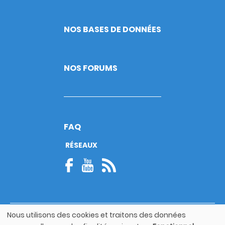
NOS BASES DE DONNÉES
NOS FORUMS
FAQ
RÉSEAUX
Nous utilisons des cookies et traitons des données
© Copyright 2026
Utilisation