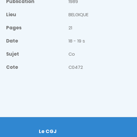
Publication
1989
Lieu
BELGIQUE
Pages
21
Date
18 - 19 s
Sujet
Co
Cote
C0472
Le CGJ
Footer