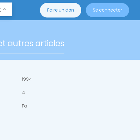
R
Faire un don
Se connecter
 autres articles
1994
4
Fa