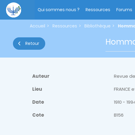
Aller
Main
au
navigation
Qui sommes nous ?
Ressources
Forums
contenu
principal
Accueil
Ressources
Bibliothèque
Hommage
Hommage
Retour
Auteur
Revue des
Lieu
FRANCE et
Date
1910 - 199
Cote
B156