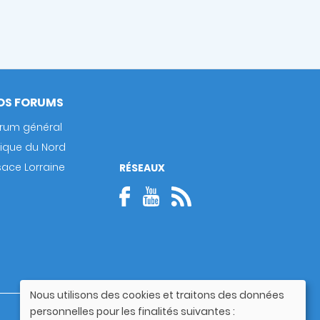
OS FORUMS
rum général
rique du Nord
sace Lorraine
RÉSEAUX
Nous utilisons des cookies et traitons des données
Utilisation
personnelles pour les finalités suivantes :
Guide utilisateur
des