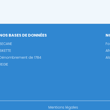
NOS BASES DE DONNÉES
N
BECANE
Fo
BIKETTE
Af
Dénombrement de 1784
Al
REGIE
Footer
Mentions légales
bottom