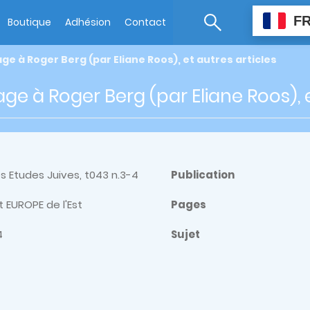
F
Boutique
Adhésion
Contact
 à Roger Berg (par Eliane Roos), et autres articles
 à Roger Berg (par Eliane Roos), et
 Etudes Juives, t043 n.3-4
Publication
 EUROPE de l'Est
Pages
4
Sujet