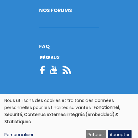
NOS FORUMS
FAQ
RÉSEAUX
Nous utilisons des cookies et traitons des données
© Copyright 2026
Utilisation
personnelles pour les finalités suivantes :
Fonctionnel,
Footer
des
Mentions légales
bottom
Sécurité, Contenus externes intégrés (embedded) &
données
Statistiques
.
personnelles
Guide utilisateur
et
Personnaliser
Refuser
Accepter