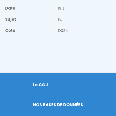
Date
19 s
Sujet
Fa
Cote
D024
Le CGJ
Footer
NOS BASES DE DONNÉES