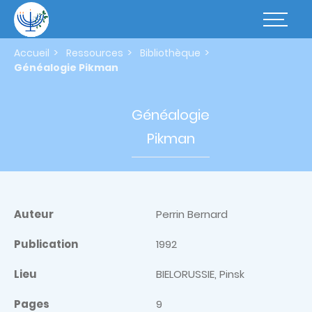
Aller
au
Basculer
contenu
la
principal
navigatio
Accueil
Ressources
Bibliothèque
Généalogie Pikman
Généalogie
Pikman
Auteur
Perrin Bernard
Publication
1992
Lieu
BIELORUSSIE, Pinsk
Pages
9