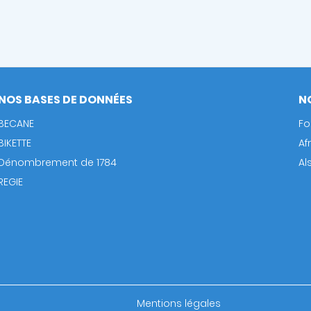
NOS BASES DE DONNÉES
N
BECANE
Fo
BIKETTE
Af
Dénombrement de 1784
Al
REGIE
Footer
Mentions légales
bottom