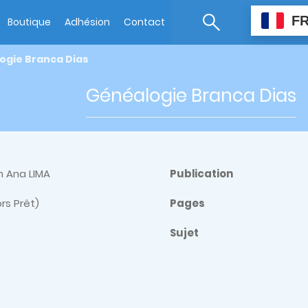
F
Boutique
Adhésion
Contact
ogie Branca Dias
Généalogie Branca Dias
n Ana LIMA
Publication
ors Prêt)
Pages
Sujet