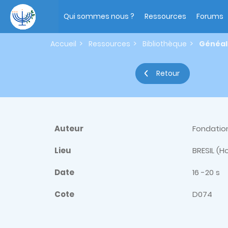
Aller
Main
au
navigation
Qui sommes nous ?
Ressources
Forums
contenu
principal
Accueil
Ressources
Bibliothèque
Généal
Retour
Auteur
Fondatio
Lieu
BRESIL (H
Date
16 -20 s
Cote
D074