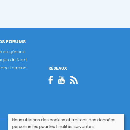
OS FORUMS
rum général
rique du Nord
sace Lorraine
RÉSEAUX
Nous utilisons des cookies et traitons des données
Utilisation
personnelles pour les finalités suivantes :
Guide utilisateur
des