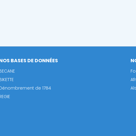
NOS BASES DE DONNÉES
N
BECANE
Fo
BIKETTE
Af
Dénombrement de 1784
Al
REGIE