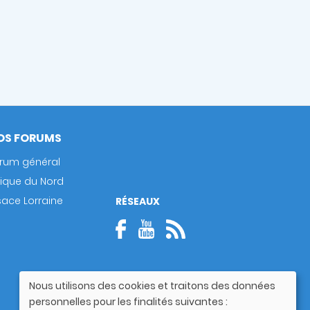
OS FORUMS
rum général
rique du Nord
sace Lorraine
RÉSEAUX
Nous utilisons des cookies et traitons des données
Utilisation
personnelles pour les finalités suivantes :
des