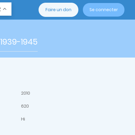
R
Faire un don
Se connecter
 1939-1945
2010
620
Hi