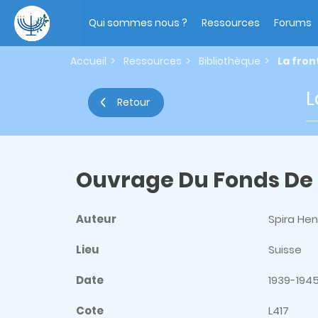
Aller
Main
au
navigation
Qui sommes nous ?
Ressources
Forums
contenu
principal
Accueil
Ressources
Bibliothèque
La fron
L
Retour
Ouvrage Du Fonds De
Auteur
Spira Hen
Lieu
Suisse
Date
1939-194
Cote
L417