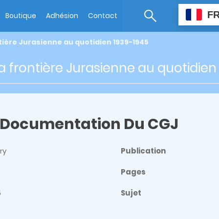
F
Boutique
Adhésion
Contact
tière Jurasienne au quotidien 1939-1945
a frontière Jurasienne au quotidien
 Documentation Du CGJ
ry
Publication
Pages
5
Sujet