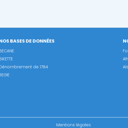
NOS BASES DE DONNÉES
N
BECANE
Fo
BIKETTE
Af
Dénombrement de 1784
Al
REGIE
Footer
Mentions légales
bottom