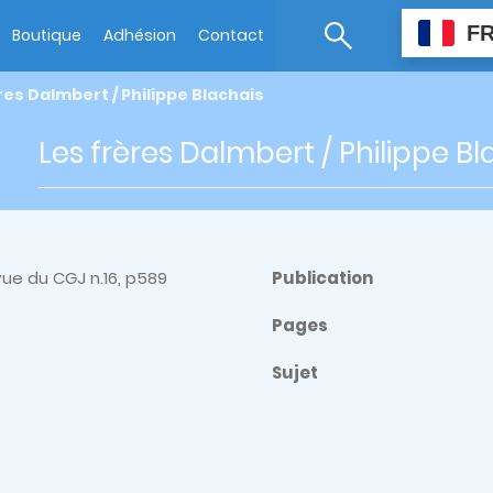
F
Boutique
Adhésion
Contact
res Dalmbert / Philippe Blachais
Les frères Dalmbert / Philippe Bl
ue du CGJ n.16, p589
Publication
Pages
Sujet