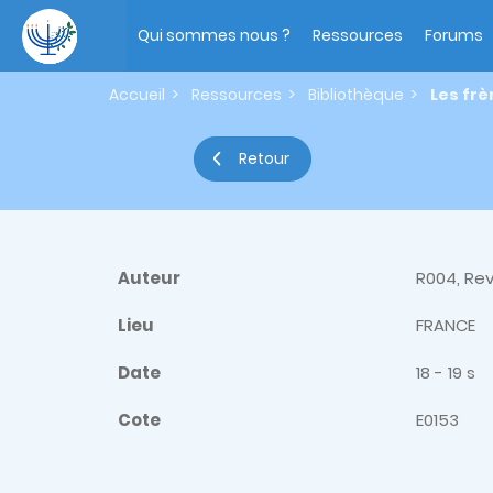
Aller
Main
au
navigation
Qui sommes nous ?
Ressources
Forums
contenu
principal
Accueil
Ressources
Bibliothèque
Les frè
Retour
Auteur
R004, Rev
Lieu
FRANCE
Date
18 - 19 s
Cote
E0153