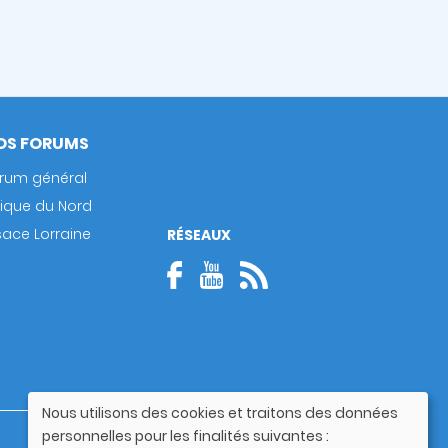
OS FORUMS
rum général
rique du Nord
sace Lorraine
RÉSEAUX
Nous utilisons des cookies et traitons des données
Utilisation
personnelles pour les finalités suivantes :
Guide utilisateur
des