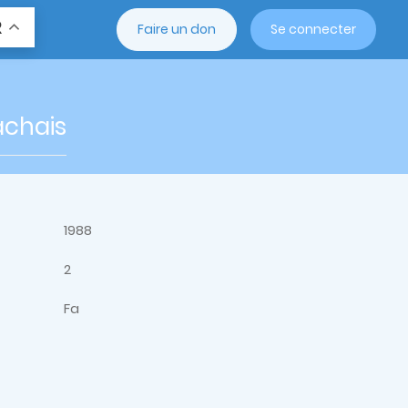
R
Faire un don
Se connecter
achais
1988
2
Fa