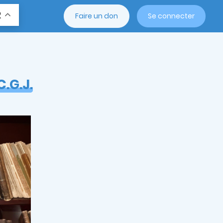
R
Faire un don
Se connecter
C.G.J.