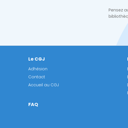
Pensez au
bibliothè
Le CGJ
Footer
Adhésion
Contact
Accueil au CGJ
FAQ