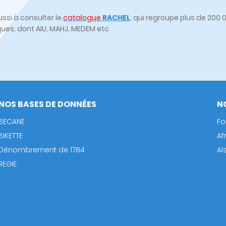
ssi à consulter le
catalogue
RACHEL
, qui regroupe plus de 20
ques, dont AIU, MAHJ, MEDEM etc
NOS BASES DE DONNÉES
N
BECANE
Fo
BIKETTE
Af
Dénombrement de 1784
Al
REGIE