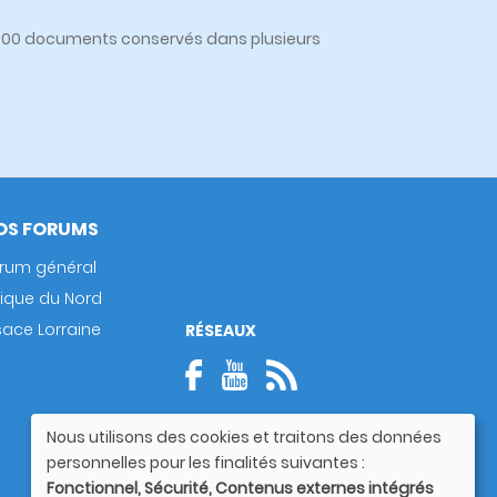
0 000 documents conservés dans plusieurs
OS FORUMS
rum général
rique du Nord
sace Lorraine
RÉSEAUX
Nous utilisons des cookies et traitons des données
Utilisation
personnelles pour les finalités suivantes :
des
Fonctionnel, Sécurité, Contenus externes intégrés