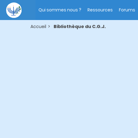
Aller
Main
au
navigation
Qui sommes nous ?
Ressources
Forums
contenu
principal
Accueil
Bibliothèque du C.G.J.