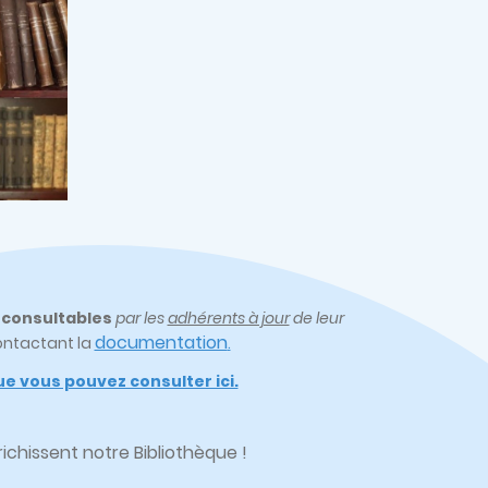
t
consultables
par les
adhérents à jour
de leur
documentation
ontactant la
.
e vous pouvez consulter ici.
chissent notre Bibliothèque !