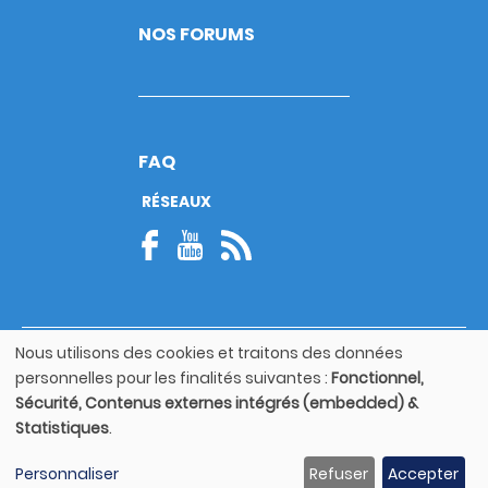
NOS FORUMS
FAQ
RÉSEAUX
Nous utilisons des cookies et traitons des données
© Copyright 2026
Utilisation
personnelles pour les finalités suivantes :
Fonctionnel,
Footer
des
Mentions légales
bottom
Sécurité, Contenus externes intégrés (embedded) &
données
Statistiques
.
personnelles
Guide utilisateur
et
Personnaliser
Refuser
Accepter