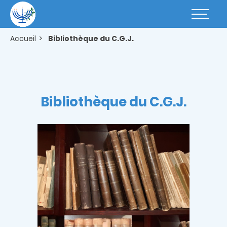
Aller
au
Basculer
contenu
la
principal
navigatio
Accueil
Bibliothèque du C.G.J.
Bibliothèque du C.G.J.