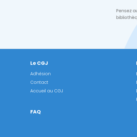
Pensez au
bibliothè
Le CGJ
Footer
Adhésion
Contact
Accueil au CGJ
FAQ