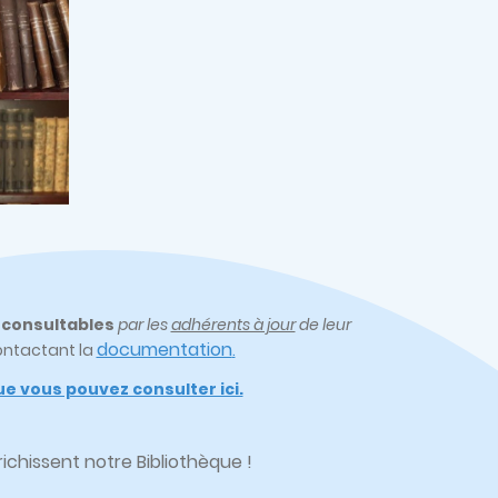
t
consultables
par les
adhérents à jour
de leur
documentation
ontactant la
.
e vous pouvez consulter ici.
chissent notre Bibliothèque !