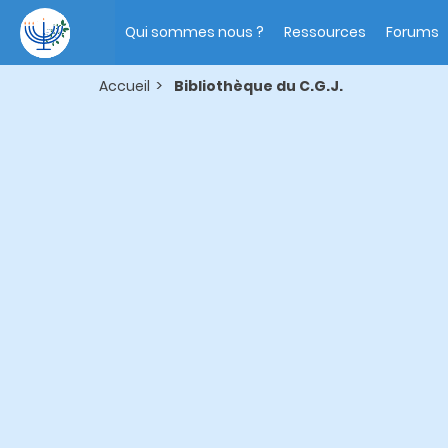
Aller
Main
au
navigation
Qui sommes nous ?
Ressources
Forums
contenu
principal
Accueil
Bibliothèque du C.G.J.