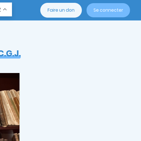
R
Faire un don
Se connecter
C.G.J.