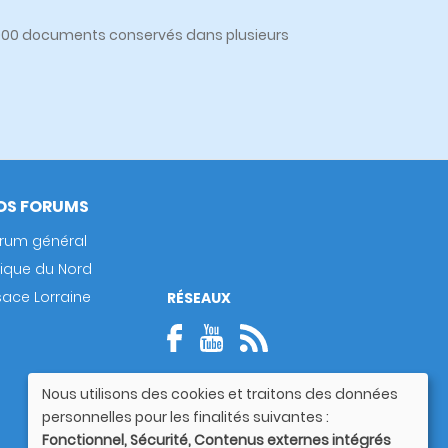
0 000 documents conservés dans plusieurs
OS FORUMS
rum général
rique du Nord
sace Lorraine
RÉSEAUX
Nous utilisons des cookies et traitons des données
Utilisation
personnelles pour les finalités suivantes :
des
Fonctionnel, Sécurité, Contenus externes intégrés