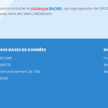
ssi à consulter le
catalogue
RACHEL
, qui regroupe plus de 20
ques, dont AIU, MAHJ, MEDEM etc
NOS BASES DE DONNÉES
N
BECANE
Fo
BIKETTE
Af
Dénombrement de 1784
Al
REGIE