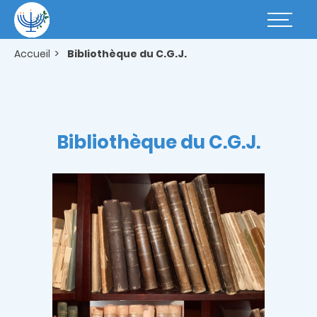
Aller
au
Basculer
contenu
la
principal
navigatio
Accueil
Bibliothèque du C.G.J.
Bibliothèque du C.G.J.