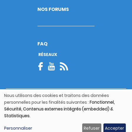
NOS FORUMS
FAQ
RÉSEAUX
Nous utilisons des cookies et traitons des données
© Copyright 2026
Utilisation
personnelles pour les finalités suivantes :
Fonctionnel,
Footer
des
Mentions légales
bottom
Sécurité, Contenus externes intégrés (embedded) &
données
Statistiques
.
personnelles
Guide utilisateur
et
Personnaliser
Refuser
Accepter