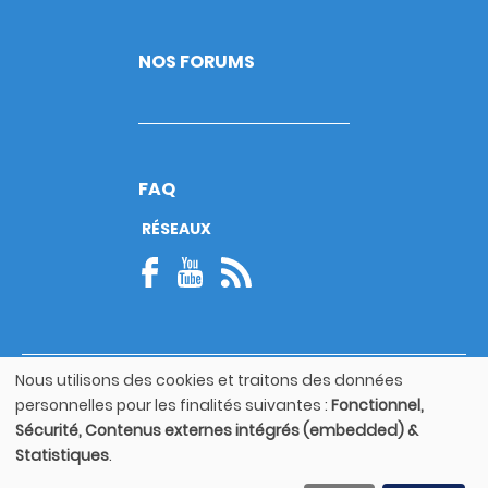
NOS FORUMS
FAQ
RÉSEAUX
Nous utilisons des cookies et traitons des données
© Copyright 2026
Utilisation
personnelles pour les finalités suivantes :
Fonctionnel,
Footer
des
Mentions légales
bottom
Sécurité, Contenus externes intégrés (embedded) &
données
Statistiques
.
personnelles
Guide utilisateur