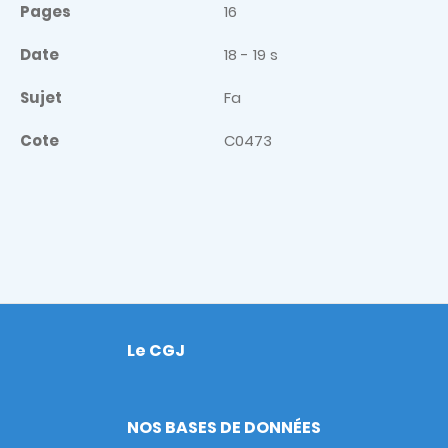
Pages
16
Date
18 - 19 s
Sujet
Fa
Cote
C0473
Le CGJ
Footer
NOS BASES DE DONNÉES