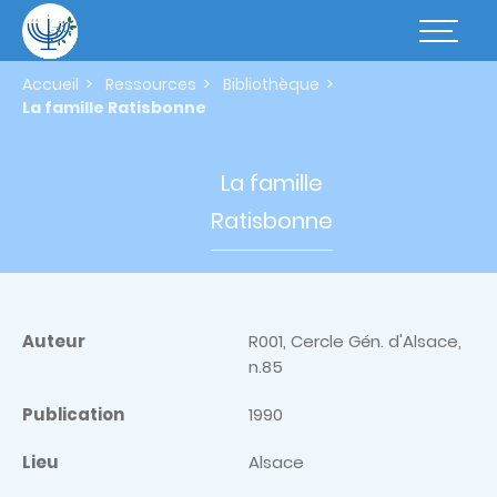
Aller
au
Basculer
contenu
la
principal
navigatio
Accueil
Ressources
Bibliothèque
La famille Ratisbonne
La famille
Ratisbonne
Auteur
R001, Cercle Gén. d'Alsace,
n.85
Publication
1990
Lieu
Alsace