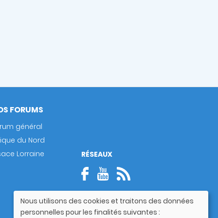
OS FORUMS
rum général
rique du Nord
sace Lorraine
RÉSEAUX
Nous utilisons des cookies et traitons des données
Utilisation
personnelles pour les finalités suivantes :
des