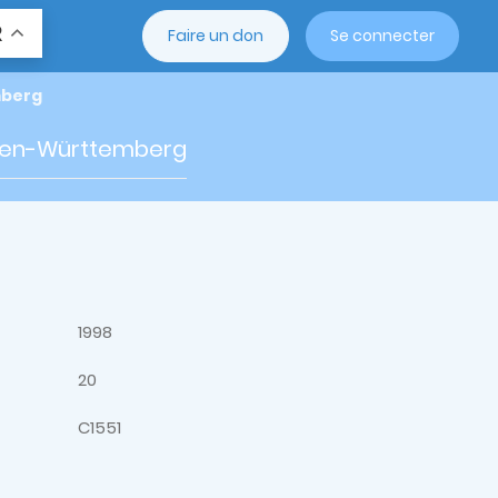
R
Faire un don
Se connecter
mberg
aden-Württemberg
1998
20
C1551