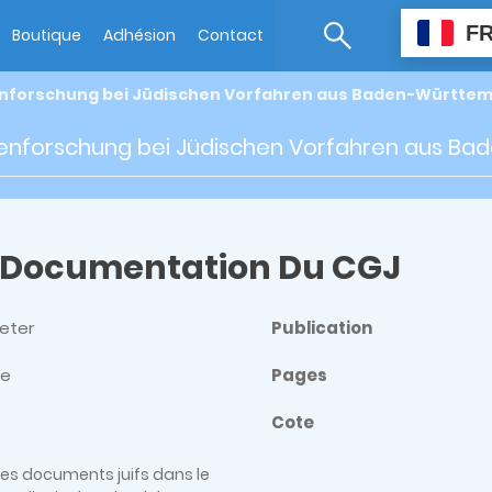
F
Boutique
Adhésion
Contact
enforschung bei Jüdischen Vorfahren aus Baden-Württe
ienforschung bei Jüdischen Vorfahren aus B
 Documentation Du CGJ
Peter
Publication
ne
Pages
Cote
des documents juifs dans le