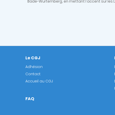
Bade-Wurtemberg, en mettant l'accent sur les 
Le CGJ
Footer
Adhésion
Contact
Accueil au CGJ
FAQ