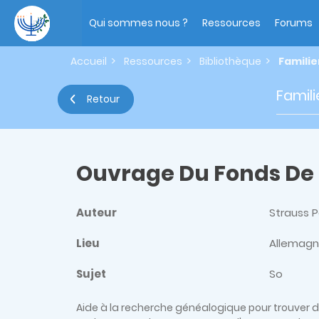
Aller
Main
au
navigation
Qui sommes nous ?
Ressources
Forums
contenu
principal
Accueil
Ressources
Bibliothèque
Famili
Famil
Retour
Ouvrage Du Fonds De
Auteur
Strauss 
Lieu
Allemag
Sujet
So
Aide à la recherche généalogique pour trouver 