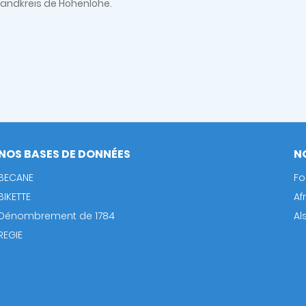
Landkreis de Hohenlohe.
NOS BASES DE DONNÉES
N
BECANE
Fo
BIKETTE
Af
Dénombrement de 1784
Al
REGIE