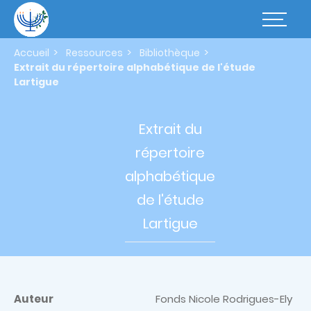
Aller
au
Basculer
contenu
la
principal
navigatio
Accueil
Ressources
Bibliothèque
Extrait du répertoire alphabétique de l'étude
Lartigue
Extrait du
répertoire
alphabétique
de l'étude
Lartigue
Auteur
Fonds Nicole Rodrigues-Ely