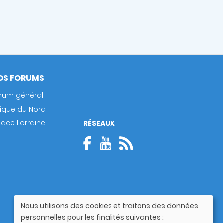
OS FORUMS
rum général
rique du Nord
sace Lorraine
RÉSEAUX
Nous utilisons des cookies et traitons des données
Utilisation
personnelles pour les finalités suivantes :
des