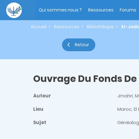
Aller
Main
au
navigation
Qui sommes nous ?
Ressources
Forums
contenu
principal
Accueil
Ressources
Bibliothèque
El-Jadi
Retour
Ouvrage Du Fonds De
Auteur
Jmahri, 
Lieu
Maroc, El
Sujet
Généalog