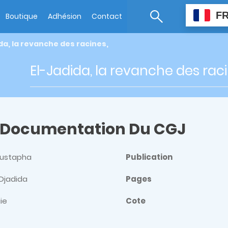
F
Boutique
Adhésion
Contact
da, la revanche des racines,
El-Jadida, la revanche des raci
 Documentation Du CGJ
Mustapha
Publication
 Djadida
Pages
ie
Cote