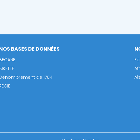
NOS BASES DE DONNÉES
N
BECANE
Fo
BIKETTE
Af
Dénombrement de 1784
Al
REGIE
Footer