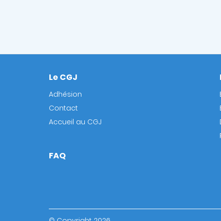
Le CGJ
Footer
Adhésion
Contact
Accueil au CGJ
FAQ
© Copyright 2026