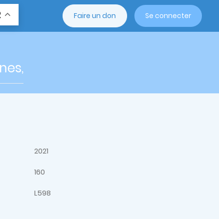
R
Faire un don
Se connecter
nes,
2021
160
L598