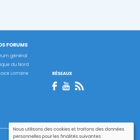
OS FORUMS
rum général
rique du Nord
sace Lorraine
RÉSEAUX
Nous utilisons des cookies et traitons des données
Utilisation
personnelles pour les finalités suivantes :
Guide utilisateur
des