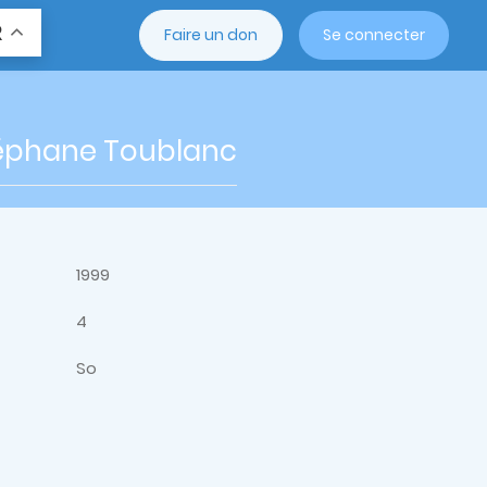
R
Faire un don
Se connecter
Stéphane Toublanc
1999
4
So