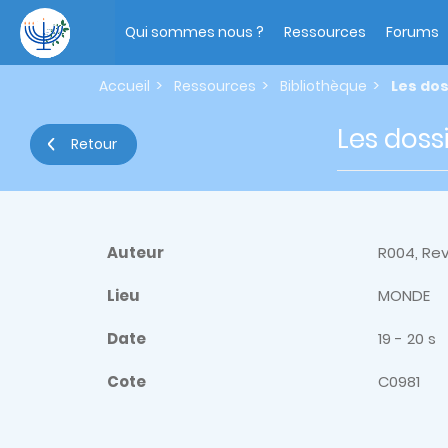
Aller
Main
au
navigation
Qui sommes nous ?
Ressources
Forums
contenu
principal
Accueil
Ressources
Bibliothèque
Les dos
Les doss
Retour
Auteur
R004, Re
Lieu
MONDE
Date
19 - 20 s
Cote
C0981