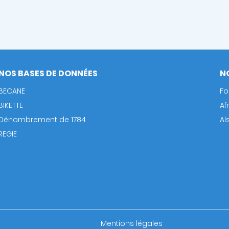
NOS BASES DE DONNÉES
N
BECANE
Fo
BIKETTE
Af
Dénombrement de 1784
Al
REGIE
Footer
Mentions légales
bottom