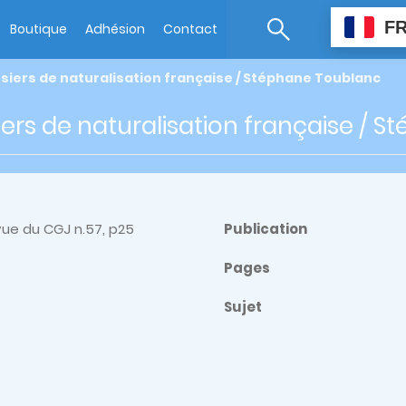
F
Boutique
Adhésion
Contact
siers de naturalisation française / Stéphane Toublanc
iers de naturalisation française / 
vue du CGJ n.57, p25
Publication
Pages
Sujet