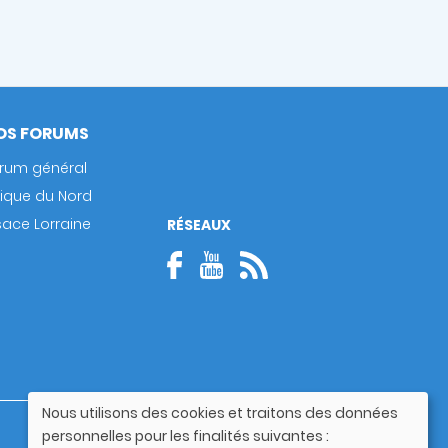
OS FORUMS
rum général
rique du Nord
sace Lorraine
RÉSEAUX
Nous utilisons des cookies et traitons des données
Utilisation
Guide utilisateur
personnelles pour les finalités suivantes :
des