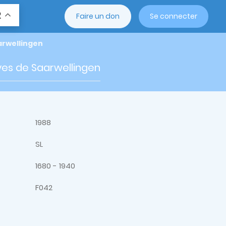
R
Faire un don
Se connecter
aarwellingen
uives de Saarwellingen
1988
SL
1680 - 1940
F042