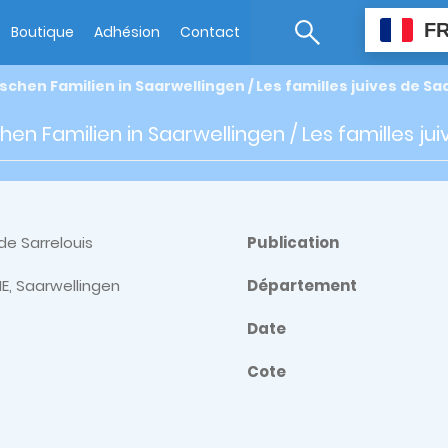
F
Boutique
Adhésion
Contact
ischen Familien in Saarwellingen / Les familles juives de S
chen Familien in Saarwellingen / Les familles j
de Sarrelouis
Publication
E, Saarwellingen
Département
Date
Cote