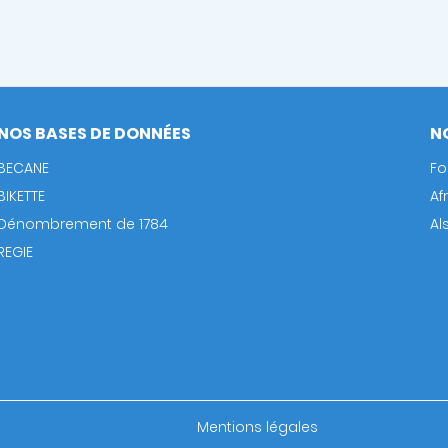
NOS BASES DE DONNÉES
N
BECANE
Fo
BIKETTE
Af
Dénombrement de 1784
Al
REGIE
Footer
Mentions légales
bottom