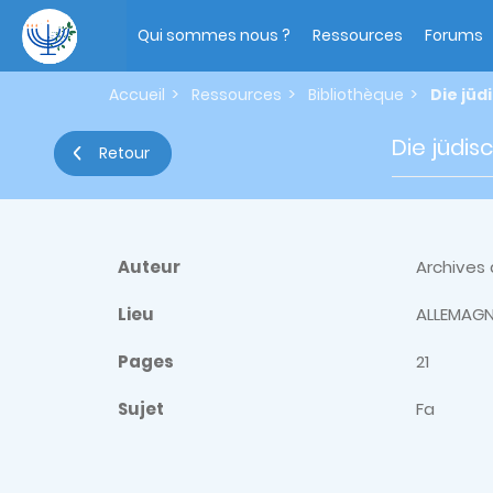
Aller
Main
au
navigation
Qui sommes nous ?
Ressources
Forums
contenu
principal
Accueil
Ressources
Bibliothèque
Die jüd
Die jüdis
Retour
Auteur
Archives 
Lieu
ALLEMAGN
Pages
21
Sujet
Fa