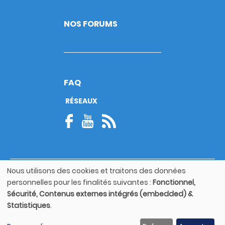
NOS FORUMS
FAQ
RÉSEAUX
Nous utilisons des cookies et traitons des données
© Copyright 2026
Utilisation
personnelles pour les finalités suivantes :
Fonctionnel,
Footer
des
Mentions légales
bottom
Sécurité, Contenus externes intégrés (embedded) &
données
Statistiques
.
personnelles
Guide utilisateur
et