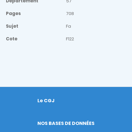
Département
57
Pages
708
Sujet
Fa
Cote
F122
Le CGJ
Footer
NOS BASES DE DONNÉES