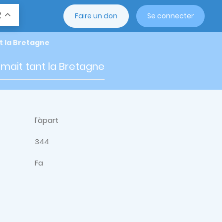
R
Faire un don
Se connecter
nt la Bretagne
aimait tant la Bretagne
l'àpart
344
Fa