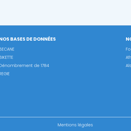
NOS BASES DE DONNÉES
N
BECANE
Fo
BIKETTE
Af
Dénombrement de 1784
Al
REGIE
Footer
Mentions légales
bottom