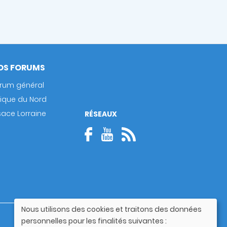
OS FORUMS
rum général
rique du Nord
sace Lorraine
RÉSEAUX
Nous utilisons des cookies et traitons des données
Utilisation
Guide utilisateur
personnelles pour les finalités suivantes :
des