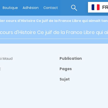
F
Boutique
Adhésion
Contact
ier cours d'Histoire Ce juif de la France Libre qui aimait ta
cours d'Histoire Ce juif de la France Libre qui 
i Maud
Publication
E
Pages
Sujet