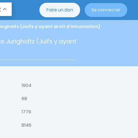
R
Faire un don
Se connecter
Jungholtz (Juifs y ayant droit d'inhumation)
de Jungholtz (Juifs y ayant
1904
68
1779
B146