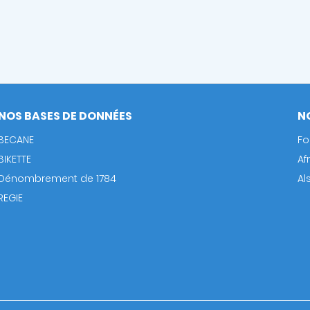
NOS BASES DE DONNÉES
N
BECANE
Fo
BIKETTE
Af
Dénombrement de 1784
Al
REGIE
Footer