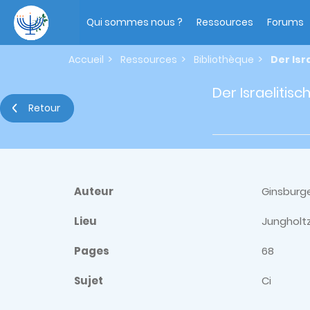
Aller
Main
au
navigation
Qui sommes nous ?
Ressources
Forums
contenu
principal
Accueil
Ressources
Bibliothèque
Der Isr
Der Israelitisc
Retour
Auteur
Ginsburg
Lieu
Jungholtz
Pages
68
Sujet
Ci