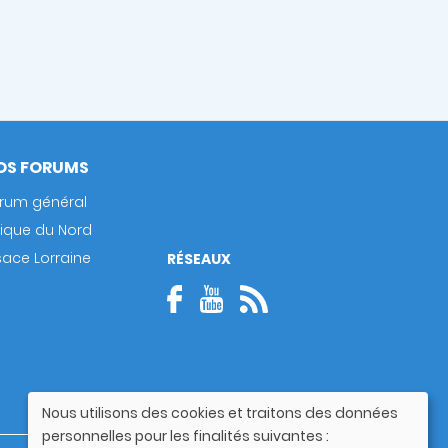
OS FORUMS
rum général
rique du Nord
sace Lorraine
RÉSEAUX
Nous utilisons des cookies et traitons des données
Utilisation
personnelles pour les finalités suivantes :
des