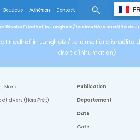
F
Boutique
Adhésion
Contact
aelitische Friedhof in Jungholz / Le cimetière israélite de 
he Friedhof in Jungholz / Le cimetière israélite 
droit d'inhumation)
er Moïse
Publication
 et divers (Hors Prêt)
Département
Date
Cote