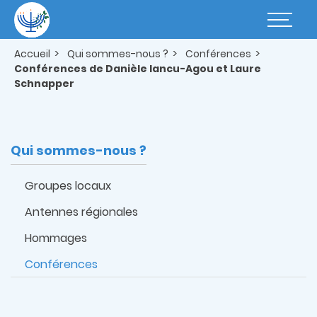
Aller
au
Basculer
contenu
la
principal
navigatio
Accueil
Qui sommes-nous ?
Conférences
Conférences de Danièle Iancu-Agou et Laure
Schnapper
Qui sommes-nous ?
Groupes locaux
Antennes régionales
Hommages
Conférences