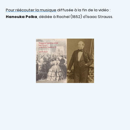
Pour réécouter la musique
diffusée à la fin de la vidéo :
Hanouka Polka
, dédiée à Rachel (1852) d'Isaac Strauss.