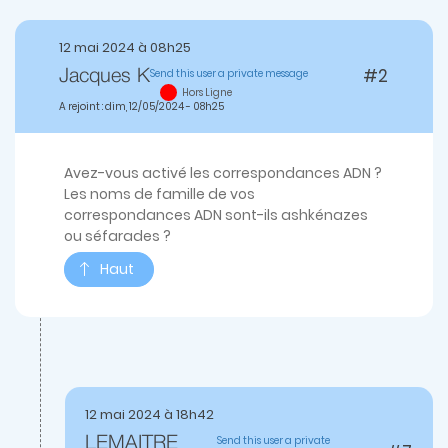
12 mai 2024 à 08h25
#2
Send this user a private message
Jacques K
Hors Ligne
A rejoint : dim, 12/05/2024 - 08h25
Avez-vous activé les correspondances ADN ?
Les noms de famille de vos
correspondances ADN sont-ils ashkénazes
ou séfarades ?
Haut
12 mai 2024 à 18h42
Send this user a private
LEMAITRE