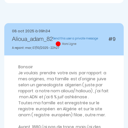
08 oct 2025 à 09h34
#9
Send this user a private message
Alioua_adam_82
Hors Ligne
A rejoint : mar, 07/10/2025 - 22h27
Bonsoir
Je voulais prendre votre avis par rapport a
mes origines, ma famille est d'origine juive
selon un genealogiste algerien ( juste par
rapport a notre nom alioua/ halioua) , j'ai fait
mon ADN et j'ai 6 % juif ashkénase .
Toutes ma famille est enregistrée sur le
registre européen en Algérie et sur le site
anom ( registre européen) filae , outre mer.
Avant 1880 j'ai pas de trace mais j'ai des