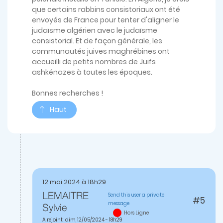
que certains rabbins consistoriaux ont été
envoyés de France pour tenter d'aligner le
judaïsme algérien avec le judaïsme
consistorial. Et de façon générale, les
communautés juives maghrébines ont
accueilli de petits nombres de Juifs
ashkénazes à toutes les époques.
Bonnes recherches !
Haut
12 mai 2024 à 18h29
Send this user a private
LEMAITRE
#5
message
En
Sylvie
Hors Ligne
réponse
A rejoint : dim, 12/05/2024 - 18h29
à