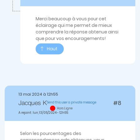
Ashkénazes
au
Maghreb
Merci beaucoup à vous pour cet
par
éclairage qui me permet de mieux
thierryS
comprendre la réponse obtenue ainsi
que pour vos encouragements!
Haut
13 mai 2024 à 12h55
#8
Send this user a private message
Jacques K
Hors Ligne
A rejoint : lun, 13/05/2024 - 12h55
Selon les pourcentages des
correspondances adn obtenues, vous