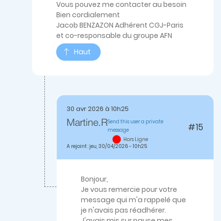
Vous pouvez me contacter au besoin
Bien cordialement
Jacob BENZAZON Adhérent CGJ-Paris
et co-responsable du groupe AFN
Haut
30 avr 2026 à 10h25
Send this user a private
Martine.R
#15
message
En
Hors Ligne
réponse
A rejoint : jeu, 30/04/2026 - 10h25
à
Bonjour
MartineJusqu'ou
êtes…
Bonjour,
par
Je vous remercie pour votre
jbenzazon
message qui m'a rappelé que
je n'avais pas réadhérer.
J'avais mis sur pause mes