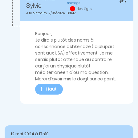
#7
message
En
Sylvie
Hors Ligne
réponse
A rejoint : dim, 12/05/2024 - 18h42
à
Correspondances
ADN
par
Bonjour,
Jacques
Je dirais plutôt des noms à
K
consonnance ashkénaze (la plupart
sont aux USA) effectivement. Je me
serais plutôt attendue au contraire
car j'ai un physique plutôt
méditerranéen d'où ma question.
Merci d'avoir mis le doigt sur ce point.
Haut
12 mai 2024 à 17h10