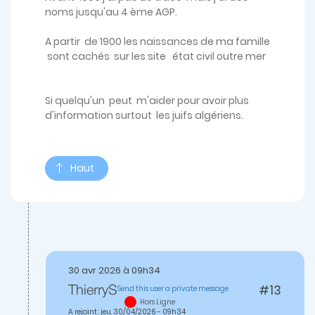
noms jusqu'au 4 ème AGP.
A partir de 1900 les naissances de ma famille
sont cachés sur les site état civil outre mer
Si quelqu'un peut m'aider pour avoir plus
d'information surtout les juifs algériens.
Haut
30 avr 2026 à 09h34
#13
Send this user a private message
ThierryS
En
Hors Ligne
réponse
A rejoint : jeu, 30/04/2026 - 09h34