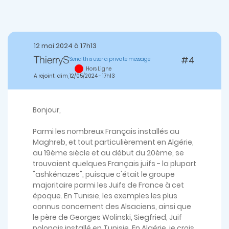
12 mai 2024 à 17h13
#4
Send this user a private message
ThierryS
Hors Ligne
A rejoint : dim, 12/05/2024 - 17h13
Bonjour,
Parmi les nombreux Français installés au
Maghreb, et tout particulièrement en Algérie,
au 19ème siècle et au début du 20ème, se
trouvaient quelques Français juifs - la plupart
"ashkénazes", puisque c'était le groupe
majoritaire parmi les Juifs de France à cet
époque. En Tunisie, les exemples les plus
connus concernent des Alsaciens, ainsi que
le père de Georges Wolinski, Siegfried, Juif
polonais installé en Tunisie. En Algérie, je crois