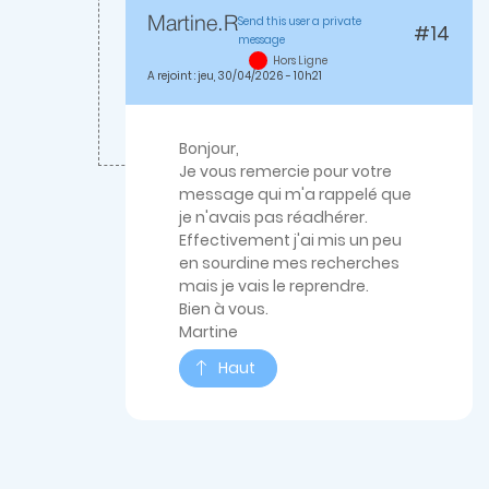
Send this user a private
Martine.R
#14
message
En
Hors Ligne
réponse
A rejoint : jeu, 30/04/2026 - 10h21
à
Bonjour,Les
registres
d'état…
Bonjour,
par
Je vous remercie pour votre
thierryS
message qui m'a rappelé que
je n'avais pas réadhérer.
Effectivement j'ai mis un peu
en sourdine mes recherches
mais je vais le reprendre.
Bien à vous.
Martine
Haut