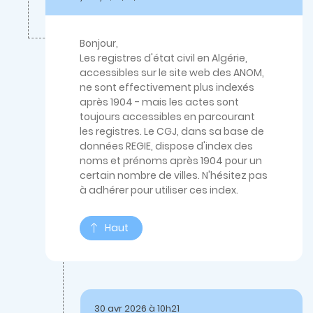
à
Bonsoir Je
voulais
prendre
Bonjour,
…
Les registres d'état civil en Algérie,
par
accessibles sur le site web des ANOM,
alioua_adam_82
ne sont effectivement plus indexés
après 1904 - mais les actes sont
toujours accessibles en parcourant
les registres. Le CGJ, dans sa base de
données REGIE, dispose d'index des
noms et prénoms après 1904 pour un
certain nombre de villes. N'hésitez pas
à adhérer pour utiliser ces index.
Haut
30 avr 2026 à 10h21