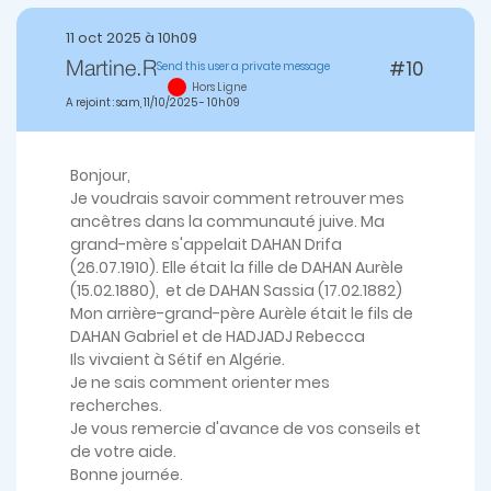
11 oct 2025 à 10h09
#10
Send this user a private message
Martine.R
Hors Ligne
A rejoint : sam, 11/10/2025 - 10h09
Bonjour,
Je voudrais savoir comment retrouver mes
ancêtres dans la communauté juive. Ma
grand-mère s'appelait DAHAN Drifa
(26.07.1910). Elle était la fille de DAHAN Aurèle
(15.02.1880), et de DAHAN Sassia (17.02.1882)
Mon arrière-grand-père Aurèle était le fils de
DAHAN Gabriel et de HADJADJ Rebecca
Ils vivaient à Sétif en Algérie.
Je ne sais comment orienter mes
recherches.
Je vous remercie d'avance de vos conseils et
de votre aide.
Bonne journée.