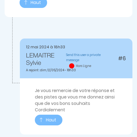
Haut
12 mai 2024 à 18h33
Send this user a private
LEMAITRE
#6
message
En
Sylvie
Hors Ligne
réponse
A rejoint : dim, 12/05/2024 - 18h33
à
CONCERNANT
VOTRE
ANCETRE
Je vous remercie de votre réponse et
ASHKENAZE
des pistes que vous me donnez ainsi
par
jeanjacques.spingarn
que de vos bons souhaits
Cordialement
Haut