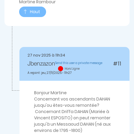
Martine Rambour
Haut
27 nov 2025 à 11h34
#11
Send this user a private message
Jbenzazon
En
Hors Ligne
réponse
A rejoint : jeu, 27/11/2025 - 11h27
à
Bonjour,Je
voudrais
savoir…
Bonjour Martine
par
Concernant vos ascendants DAHAN
Martine.R
jusqu'ou êtes-vous remontée?
Concernant Driffa DAHAN (Mariée à
Vincent ESPOSITO) on peut remonter
jusqu'à un Messaoud DAHAN (né aux
environs de 1795 -1800)