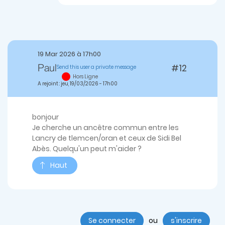
19 Mar 2026 à 17h00
#12
Send this user a private message
Paul
Hors Ligne
A rejoint : jeu, 19/03/2026 - 17h00
bonjour
Je cherche un ancêtre commun entre les
Lancry de tlemcen/oran et ceux de Sidi Bel
Abès. Quelqu'un peut m'aider ?
Haut
Se connecter
ou
s'inscrire