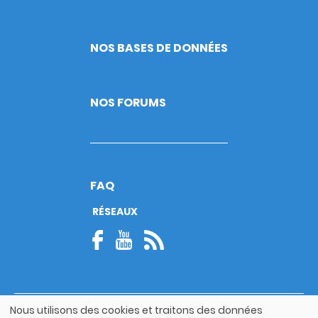
NOS BASES DE DONNÉES
NOS FORUMS
FAQ
RÉSEAUX
Nous utilisons des cookies et traitons des données
© Copyright 2026
Utilisation