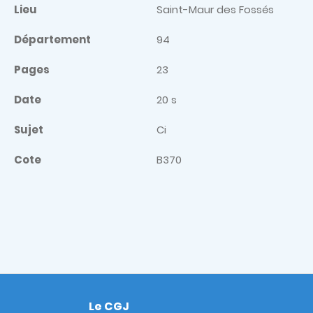
Lieu
Saint-Maur des Fossés
Département
94
Pages
23
Date
20 s
Sujet
Ci
Cote
B370
Le CGJ
Footer