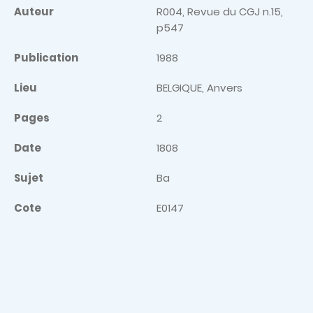
Auteur
R004, Revue du CGJ n.15,
p547
Publication
1988
Lieu
BELGIQUE, Anvers
Pages
2
Date
1808
Sujet
Ba
Cote
E0147