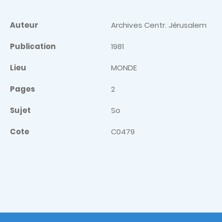
Auteur
Archives Centr. Jérusalem
Publication
1981
Lieu
MONDE
Pages
2
Sujet
So
Cote
C0479