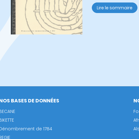
Lire le sommaire
NOS BASES DE DONNÉES
N
BECANE
Fo
BIKETTE
Af
Dénombrement de 1784
Al
REGIE