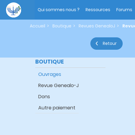
Aller
Main
au
navigation
Qui sommes nous ?
Ressources
Forums
contenu
principal
Accueil
Boutique
Revues GenealoJ
Revue
Retour
BOUTIQUE
Ouvrages
Revue Genealo-J
Dons
Autre paiement