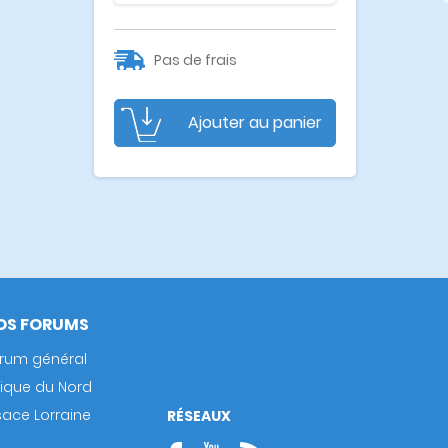
Pas de frais
Ajouter au panier
OS FORUMS
rum général
rique du Nord
sace Lorraine
RÉSEAUX