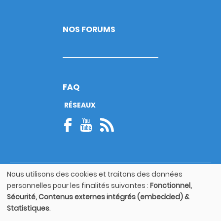
NOS FORUMS
FAQ
RÉSEAUX
Nous utilisons des cookies et traitons des données
© Copyright 2026
Utilisation
Footer
personnelles pour les finalités suivantes :
Fonctionnel,
des
Mentions légales
bottom
Sécurité, Contenus externes intégrés (embedded) &
données
Statistiques
.
personnelles
Guide utilisateur