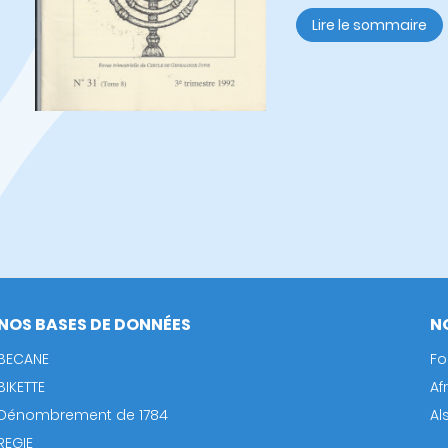
Lire le sommaire
NOS BASES DE DONNÉES
N
BECANE
Fo
BIKETTE
Af
Dénombrement de 1784
Al
REGIE