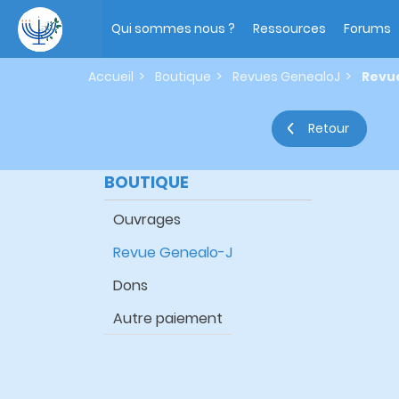
Aller
Main
au
navigation
Qui sommes nous ?
Ressources
Forums
contenu
principal
Accueil
Boutique
Revues GenealoJ
Revue
Retour
BOUTIQUE
Ouvrages
Revue Genealo-J
Dons
Autre paiement