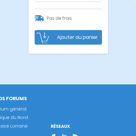
Pas de frais
Ajouter au panier
OS FORUMS
rum général
rique du Nord
sace Lorraine
RÉSEAUX