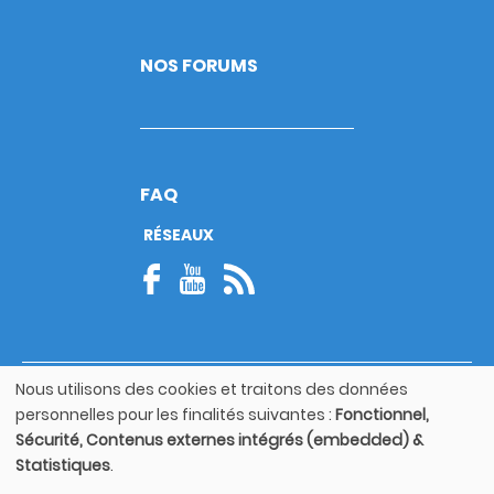
NOS FORUMS
FAQ
RÉSEAUX
Nous utilisons des cookies et traitons des données
© Copyright 2026
Utilisation
Footer
personnelles pour les finalités suivantes :
Fonctionnel,
des
Mentions légales
bottom
Sécurité, Contenus externes intégrés (embedded) &
données
Statistiques
.
personnelles
Guide utilisateur