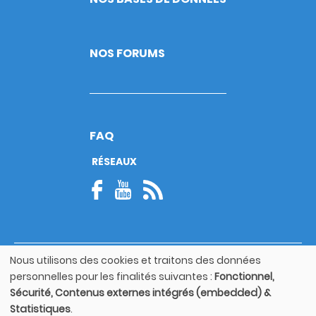
NOS FORUMS
FAQ
RÉSEAUX
Nous utilisons des cookies et traitons des données
© Copyright 2026
Utilisation
personnelles pour les finalités suivantes :
Fonctionnel,
Footer
des
Mentions légales
bottom
Sécurité, Contenus externes intégrés (embedded) &
données
Statistiques
.
personnelles