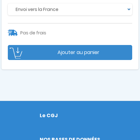
Pas de frais
Ajouter au panier
Le CGJ
Footer
NOS BASES DE DONNÉES