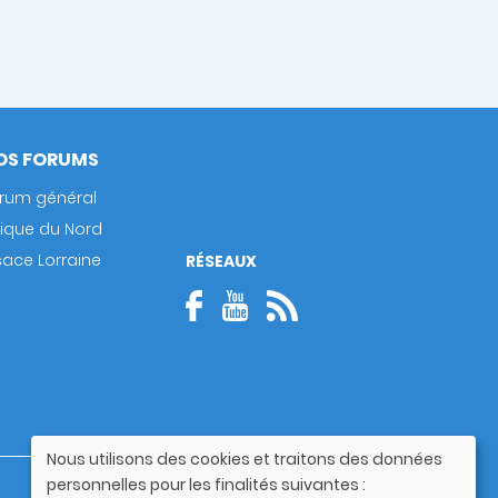
OS FORUMS
rum général
rique du Nord
sace Lorraine
RÉSEAUX
Nous utilisons des cookies et traitons des données
Utilisation
personnelles pour les finalités suivantes :
Guide utilisateur
des