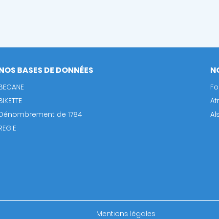
NOS BASES DE DONNÉES
N
BECANE
Fo
BIKETTE
Af
Dénombrement de 1784
Al
REGIE
Footer
Mentions légales
bottom