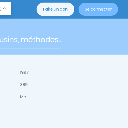
R
Faire un don
Se connecter
usins, méthodes..
1997
389
Me