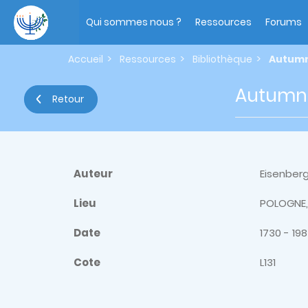
Aller
Main
au
navigation
Qui sommes nous ?
Ressources
Forums
contenu
principal
Accueil
Ressources
Bibliothèque
Autumn 
Autumn L
Retour
Auteur
Eisenberg
Lieu
POLOGNE, 
Date
1730 - 19
Cote
L131