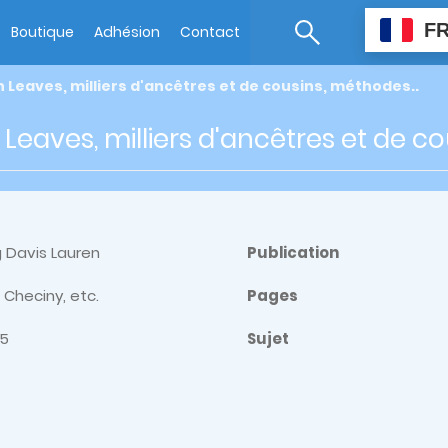
F
Boutique
Adhésion
Contact
Leaves, milliers d'ancêtres et de cousins, méthodes..
eaves, milliers d'ancêtres et de co
 Davis Lauren
Publication
Checiny, etc.
Pages
85
Sujet