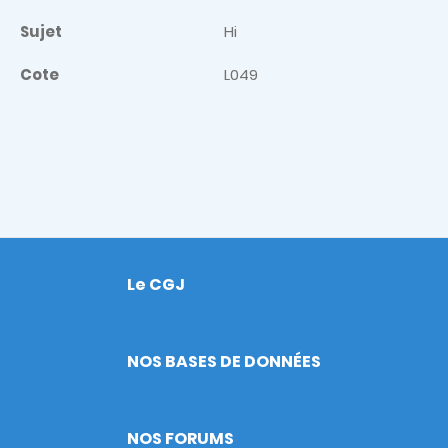
Sujet
Hi
Cote
L049
Le CGJ
Footer
NOS BASES DE DONNÉES
NOS FORUMS