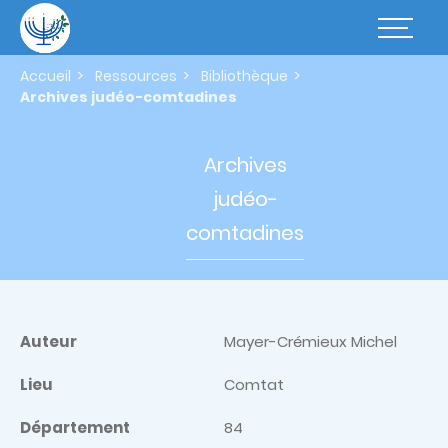
Aller
au
Basculer
contenu
la
principal
navigatio
Accueil
Ressources
Bibliothèque
Archives judéo-comtadines
Archives
judéo-
comtadines
Auteur
Mayer-Crémieux Michel
Lieu
Comtat
Département
84