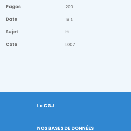
Pages
200
Date
18 s
Sujet
Hi
Cote
L007
Le CGJ
Footer
NOS BASES DE DONNÉES