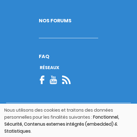
NOS FORUMS
FAQ
RÉSEAUX
Nous utilisons des cookies et traitons des données
© Copyright 2026
Utilisation
personnelles pour les finalités suivantes :
Fonctionnel,
Footer
des
Mentions légales
bottom
Sécurité, Contenus externes intégrés (embedded) &
données
Statistiques
.
personnelles
Guide utilisateur