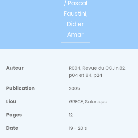
/
Pascal
Faustini,
Didier
Amar
Auteur
R004, Revue du CGJ n.82,
p04 et 84, p24
Publication
2005
Lieu
GRECE, Salonique
Pages
12
Date
19 - 20 s