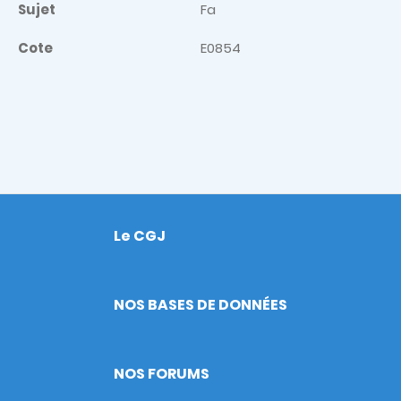
Sujet
Fa
Cote
E0854
Le CGJ
Footer
NOS BASES DE DONNÉES
NOS FORUMS