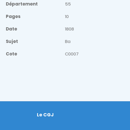
Département
55
Pages
10
Date
1808
Sujet
Ba
Cote
C0007
Le CGJ
Footer