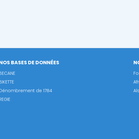
NOS BASES DE DONNÉES
N
BECANE
Fo
BIKETTE
Af
Dénombrement de 1784
Al
REGIE