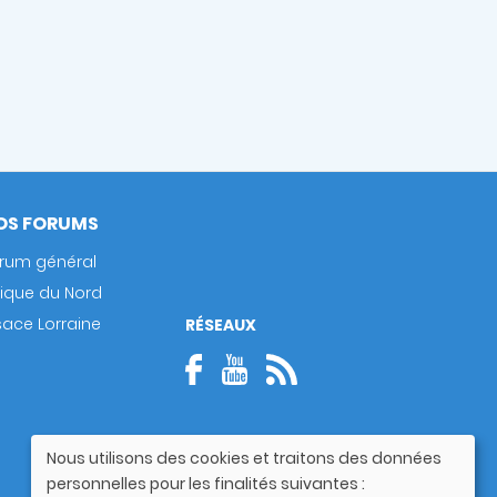
OS FORUMS
rum général
rique du Nord
sace Lorraine
RÉSEAUX
Nous utilisons des cookies et traitons des données
Utilisation
personnelles pour les finalités suivantes :
des