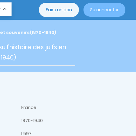
R
Faire un don
Se connecter
e et souvenirs(1870-1940)
 l’histoire des juifs en
-1940)
France
1870-1940
L597