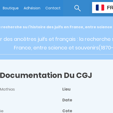
F
Boutique
Adhésion
Contact
a recherche su l’histoire des juifs en France, entre scienc
 des ancêtres juifs et français : la recherche su
France, entre science et souvenirs(1870
 Documentation Du CGJ
 Mathias
Lieu
Date
ie
Cote