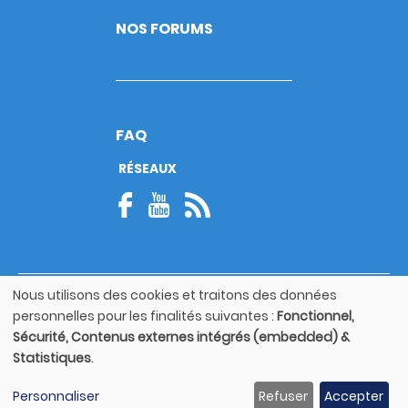
NOS FORUMS
FAQ
RÉSEAUX
Nous utilisons des cookies et traitons des données
© Copyright 2026
Utilisation
personnelles pour les finalités suivantes :
Fonctionnel,
Footer
des
Mentions légales
bottom
Sécurité, Contenus externes intégrés (embedded) &
données
Statistiques
.
personnelles
Guide utilisateur
et
Personnaliser
Refuser
Accepter