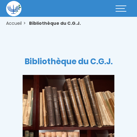
Aller
au
Basculer
contenu
la
principal
navigatio
Accueil
Bibliothèque du C.G.J.
Bibliothèque du C.G.J.